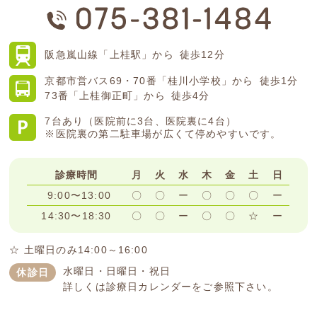
阪急嵐山線
「上桂駅」から
徒歩12分
京都市営バス
69・70番「桂川小学校」から
徒歩1分
73番「上桂御正町」から
徒歩4分
7台あり（医院前に3台、医院裏に4台）
※医院裏の第二駐車場が広くて停めやすいです。
診療時間
月
火
水
木
金
土
日
9:00〜13:00
〇
〇
ー
〇
〇
〇
ー
14:30〜18:30
〇
〇
ー
〇
〇
☆
ー
☆ 土曜日のみ14:00～16:00
水曜日・日曜日・祝日
休診日
詳しくは診療日カレンダーをご参照下さい。