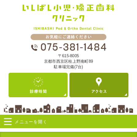
〒615-8005
京都市西京区桂上野南町89
駐車場完備(7台)
メニューを
開く