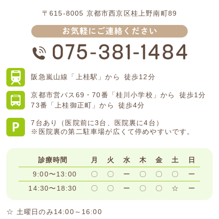
〒615-8005
京都市西京区桂上野南町89
阪急嵐山線
「上桂駅」から
徒歩12分
京都市営バス
69・70番「桂川小学校」から
徒歩1分
73番「上桂御正町」から
徒歩4分
7台あり（医院前に3台、医院裏に4台）
※医院裏の第二駐車場が広くて停めやすいです。
診療時間
月
火
水
木
金
土
日
9:00〜13:00
〇
〇
ー
〇
〇
〇
ー
14:30〜18:30
〇
〇
ー
〇
〇
☆
ー
☆ 土曜日のみ14:00～16:00