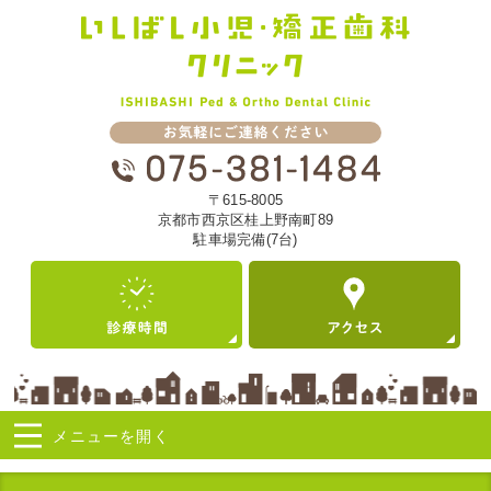
〒615-8005
京都市西京区桂上野南町89
駐車場完備(7台)
メニューを
開く