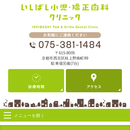
〒615-8005
京都市西京区桂上野南町89
駐車場完備(7台)
メニューを
開く