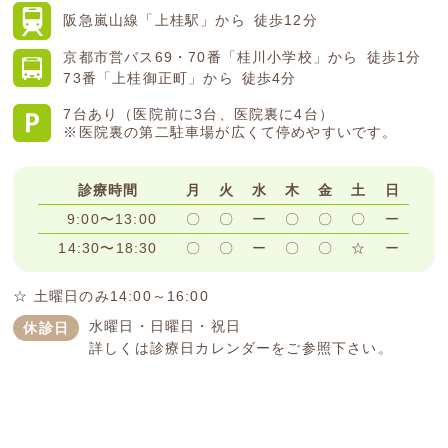
阪急嵐山線
「上桂駅」から
徒歩12分
京都市営バス
69・70番「桂川小学校」から
徒歩1分
73番「上桂御正町」から
徒歩4分
7台あり（医院前に3台、医院裏に4台）
※医院裏の第二駐車場が広くて停めやすいです。
診療時間
月
火
水
木
金
土
日
9:00〜13:00
〇
〇
ー
〇
〇
〇
ー
14:30〜18:30
〇
〇
ー
〇
〇
☆
ー
☆ 土曜日のみ14:00～16:00
水曜日・日曜日・祝日
休診日
詳しくは診療日カレンダーをご参照下さい。