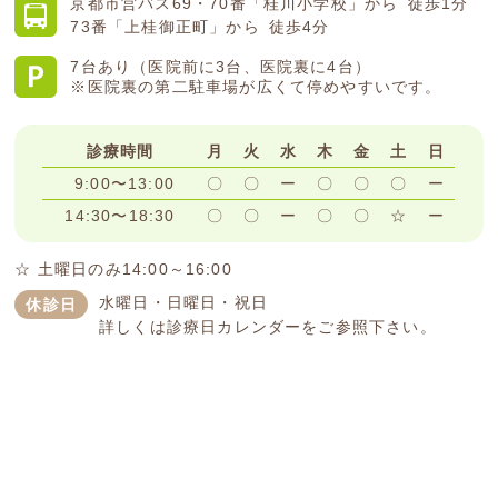
京都市営バス
69・70番「桂川小学校」から
徒歩1分
73番「上桂御正町」から
徒歩4分
7台あり（医院前に3台、医院裏に4台）
※医院裏の第二駐車場が広くて停めやすいです。
診療時間
月
火
水
木
金
土
日
9:00〜13:00
〇
〇
ー
〇
〇
〇
ー
14:30〜18:30
〇
〇
ー
〇
〇
☆
ー
☆ 土曜日のみ14:00～16:00
水曜日・日曜日・祝日
休診日
詳しくは診療日カレンダーをご参照下さい。