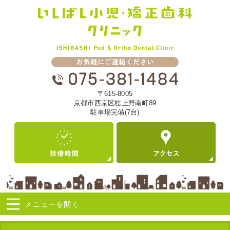
〒615-8005
京都市西京区桂上野南町89
駐車場完備(7台)
メニューを
開く