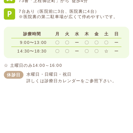
73番「上桂御正町」から
徒歩4分
7台あり（医院前に3台、医院裏に4台）
※医院裏の第二駐車場が広くて停めやすいです。
診療時間
月
火
水
木
金
土
日
9:00〜13:00
〇
〇
ー
〇
〇
〇
ー
14:30〜18:30
〇
〇
ー
〇
〇
☆
ー
☆ 土曜日のみ14:00～16:00
水曜日・日曜日・祝日
休診日
詳しくは診療日カレンダーをご参照下さい。