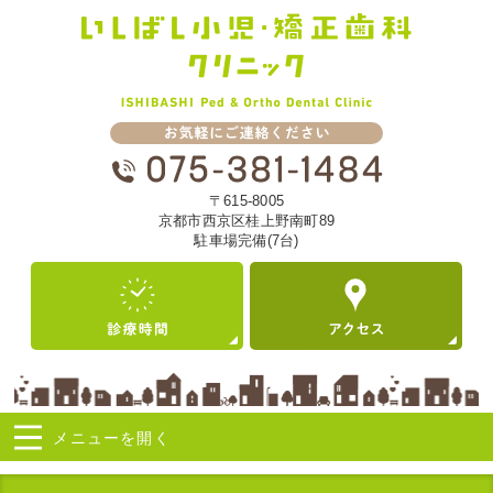
〒615-8005
京都市西京区桂上野南町89
駐車場完備(7台)
メニューを
開く