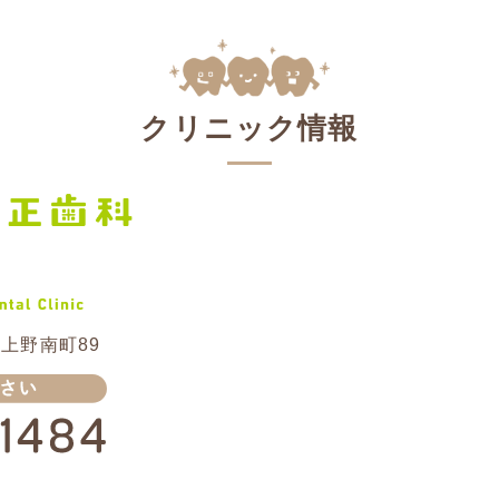
クリニック情報
上野南町89
分