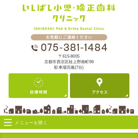
〒615-8005
京都市西京区桂上野南町89
駐車場完備(7台)
メニューを
開く