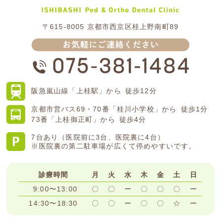
〒615-8005
京都市西京区桂上野南町89
阪急嵐山線
「上桂駅」から
徒歩12分
京都市営バス
69・70番「桂川小学校」から
徒歩1分
73番「上桂御正町」から
徒歩4分
7台あり（医院前に3台、医院裏に4台）
※医院裏の第二駐車場が広くて停めやすいです。
診療時間
月
火
水
木
金
土
日
9:00〜13:00
〇
〇
ー
〇
〇
〇
ー
14:30〜18:30
〇
〇
ー
〇
〇
☆
ー