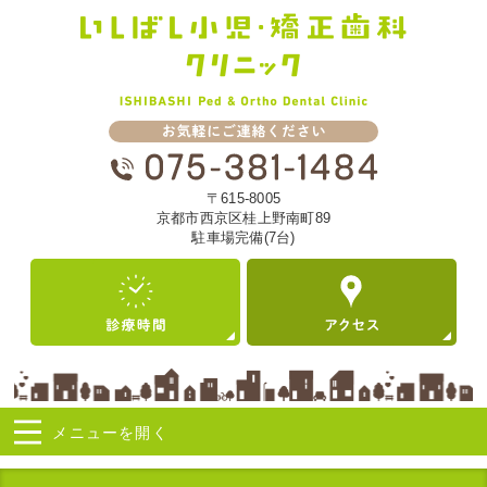
〒615-8005
京都市西京区桂上野南町89
駐車場完備(7台)
メニューを
開く