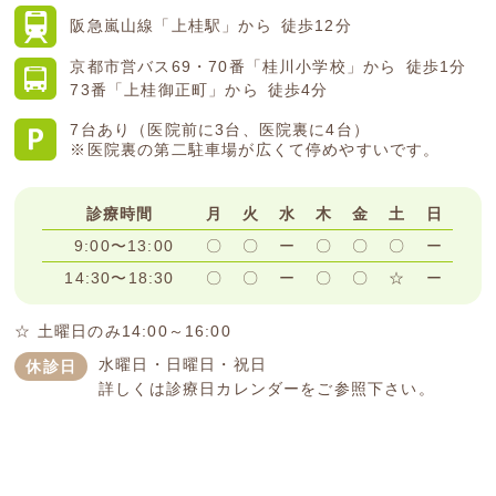
阪急嵐山線
「上桂駅」から
徒歩12分
京都市営バス
69・70番「桂川小学校」から
徒歩1分
73番「上桂御正町」から
徒歩4分
7台あり（医院前に3台、医院裏に4台）
※医院裏の第二駐車場が広くて停めやすいです。
診療時間
月
火
水
木
金
土
日
9:00〜13:00
〇
〇
ー
〇
〇
〇
ー
14:30〜18:30
〇
〇
ー
〇
〇
☆
ー
☆ 土曜日のみ14:00～16:00
水曜日・日曜日・祝日
休診日
詳しくは診療日カレンダーをご参照下さい。